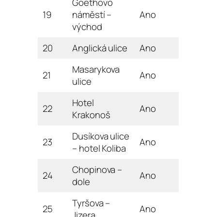
Goethovo
19
náměstí –
Ano
východ
20
Anglická ulice
Ano
Masarykova
21
Ano
ulice
Hotel
22
Ano
Krakonoš
Dusíkova ulice
23
Ano
– hotel Koliba
Chopinova –
24
Ano
dole
Tyršova –
25
Ano
Jizera