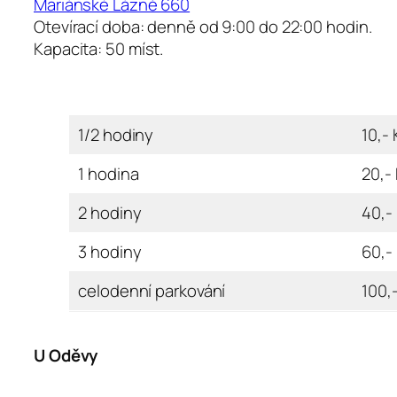
Mariánské Lázně 660
Otevírací doba: denně od 9:00 do 22:00 hodin.
Kapacita: 50 míst.
1/2 hodiny
10,- 
1 hodina
20,-
2 hodiny
40,-
3 hodiny
60,-
celodenní parkování
100,
U Oděvy