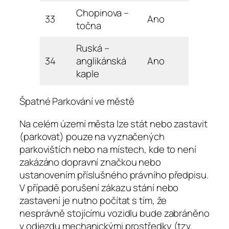
Chopinova –
33
Ano
točna
Ruská –
34
anglikánská
Ano
kaple
Špatné Parkování ve městě
Na celém území města lze stát nebo zastavit
(parkovat) pouze na vyznačených
parkovištích nebo na místech, kde to není
zakázáno dopravní značkou nebo
ustanovením příslušného právního předpisu.
V případě porušení zákazu stání nebo
zastavení je nutno počítat s tím, že
nesprávně stojícímu vozidlu bude zabráněno
v odjezdu mechanickými prostředky (tzv.