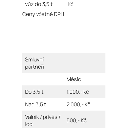
vůz do 3,5 t
Kč
Ceny včetně DPH
Smluvní
partneři
Měsíc
Do 3,5 t
1.000,- kč
Nad 3,5 t
2.000,- Kč
Valník / přívěs /
500,- Kč
loď