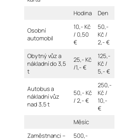
Hodina
Den
10,- Kč
50,-
Osobní
/ 0,50
Kč /
automobil
€
2,- €
Obytný vůz a
125,-
25,- Kč
nákladní do 3,5
Kč /
/1,- €
t
5,- €
250,-
Autobus a
50,- Kč
Kč /
nákladní vůz
/ 2,- €
10,-
nad 3,5 t
€
Měsíc
Zaměstnanci –
500,-