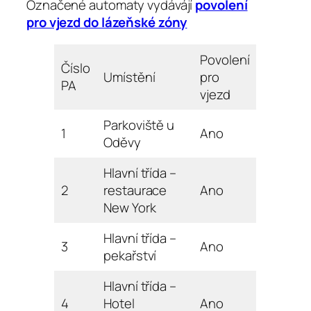
Označené automaty vydávájí
povolení
pro vjezd do lázeňské zóny
Povolení
Číslo
Umístění
pro
PA
vjezd
Parkoviště u
1
Ano
Oděvy
Hlavní třída –
2
restaurace
Ano
New York
Hlavní třída –
3
Ano
pekařství
Hlavní třída –
4
Hotel
Ano