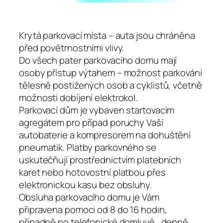
Krytá parkovací místa – auta jsou chráněna
před povětrnostními vlivy.
Do všech pater parkovacího domu mají
osoby přístup výtahem – možnost parkování
tělesně postižených osob a cyklistů, včetně
možnosti dobíjení elektrokol.
Parkovací dům je vybaven startovacím
agregátem pro případ poruchy Vaší
autobaterie a kompresorem na dohuštění
pneumatik. Platby parkovného se
uskutečňují prostřednictvím platebních
karet nebo hotovostní platbou přes
elektronickou kasu bez obsluhy.
Obsluha parkovacího domu je Vám
připravena pomoci od 8 do 16 hodin,
případně po telefonické domluvě, denně