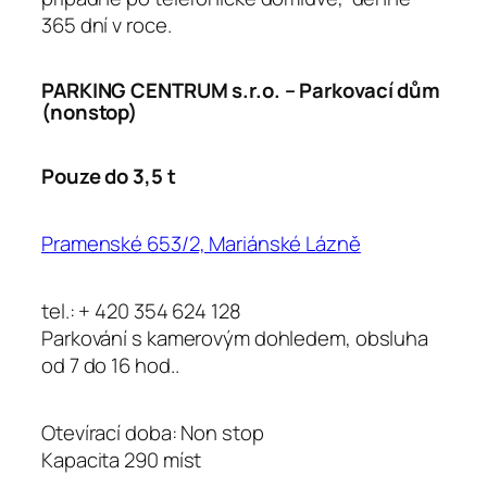
365 dní v roce.
PARKING CENTRUM s.r.o. – Parkovací dům
(nonstop)
Pouze do 3,5 t
Pramenské 653/2, Mariánské Lázně
tel.: + 420 354 624 128
Parkování s kamerovým dohledem, obsluha
od 7 do 16 hod..
Otevírací doba: Non stop
Kapacita 290 míst