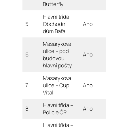
Butterfly
Hlavní třída –
5
Obchodní
Ano
dům Baťa
Masarykova
ulice – pod
6
Ano
budovou
hlavní pošty
Masarykova
7
ulice – Cup
Ano
Vital
Hlavní třída –
8
Ano
Policie ČR
Hlavní třída –