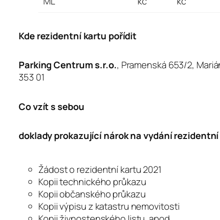
ML
kč
kč
Kde rezidentní kartu pořídit
Parking Centrum s.r.o.
, Pramenská 653/2, Mari
353 01
Co vzít s sebou
doklady prokazující nárok na vydání rezidentní
Žádost o rezidentní kartu 2021
Kopii technického průkazu
Kopii občanského průkazu
Kopii výpisu z katastru nemovitosti
Kopii živnostenského listu apod.