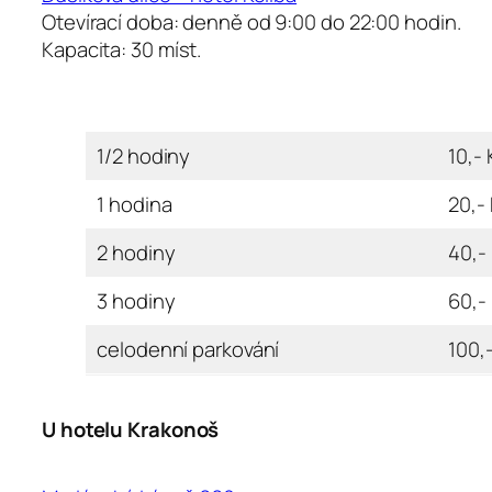
Otevírací doba: denně od 9:00 do 22:00 hodin.
Kapacita: 30 míst.
1/2 hodiny
10,- 
1 hodina
20,-
2 hodiny
40,-
3 hodiny
60,-
celodenní parkování
100,
U hotelu Krakonoš