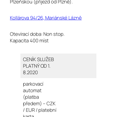
Plzeňskou (příjezd od Plzně).
Kollárova 94/26, Mariánské Lázně
Otevírací doba: Non stop.
Kapacita 400 míst
CENÍK SLUŽEB
PLATNÝ OD 1.
8.2020
parkovací
automat
(platba
předem) – CZK
/ EUR / platební
karta