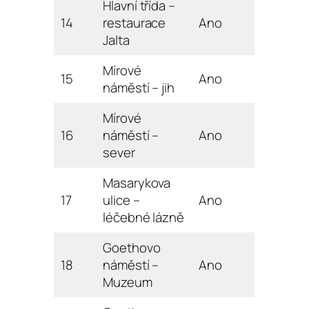
Hlavní třída –
14
restaurace
Ano
Jalta
Mírové
15
Ano
náměstí – jih
Mírové
16
náměstí –
Ano
sever
Masarykova
17
ulice –
Ano
léčebné lázně
Goethovo
18
náměstí –
Ano
Muzeum