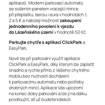
aplikace). Moderní parkovací automaty
se solárním panelem vracející mince
při přeplatku, berou i eura v hodnotách 1,
2 a 5 € a nabízejí možnost
zakoupení
jednodenního povolení k vjezdu
do Lázeňského území
v hodnotě 50 Kč.
Parkujte chytře s aplikací ClickPark
a
EasyPark.
Nově lze při parkování využít aplikace
ClickPark a EasyPark, díky kterým lze zaplatit
snadno a rychle přímo z Vašeho chytrého
mobilu bez nutnosti docházení
k parkovacímu automatu nebo potřeby
drobných mincí. Aplikace Vás upozorní
na konec doby parkování a lze ji na dálku
prodloužit, ať už budete kdekoli.