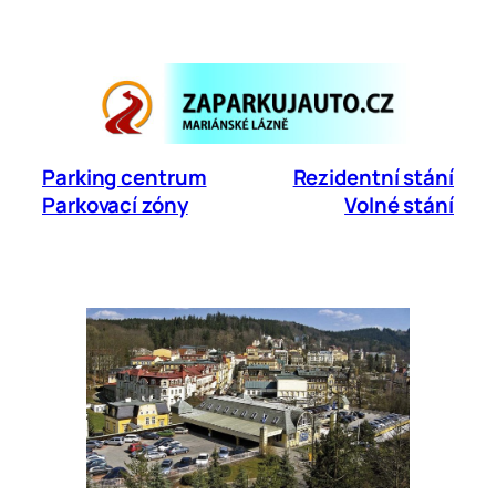
Přeskočit
na
obsah
Parking centrum
Rezidentní stání
Parkovací zóny
Volné stání