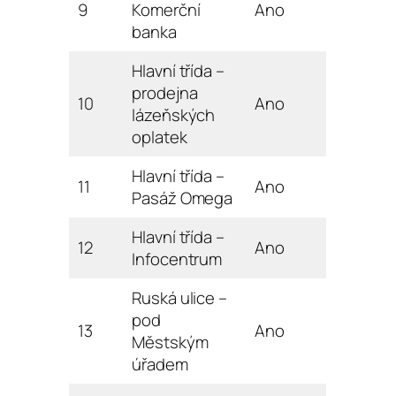
9
Komerční
Ano
banka
Hlavní třída –
prodejna
10
Ano
lázeňských
oplatek
Hlavní třída –
11
Ano
Pasáž Omega
Hlavní třída –
12
Ano
Infocentrum
Ruská ulice –
pod
13
Ano
Městským
úřadem