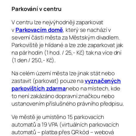
Parkování v centru
V centru lze nejvýhodněji zaparkovat
v
Parkovacím domě
, který se nachází v
severní části města za Městským divadlem.
Parkoviště je hlídané a lze zde zaparkovat jak
na pár hodin (1 hod. / 25,- Kč) tak na více dní
(1 den / 250,- Kč).
Na celém území města lze jinak stát nebo
zastavit (parkovat) pouze na
vyznačených
parkovištích zdarma
nebo na místech, kde
to není zakázáno dopravní značkou nebo
ustanovením příslušného právního předpisu.
Ve městě je umístěno 15 parkovacích
automatů a 19 VPA (virtuálních parkovacích
automatů – platba přes QR kód – webová